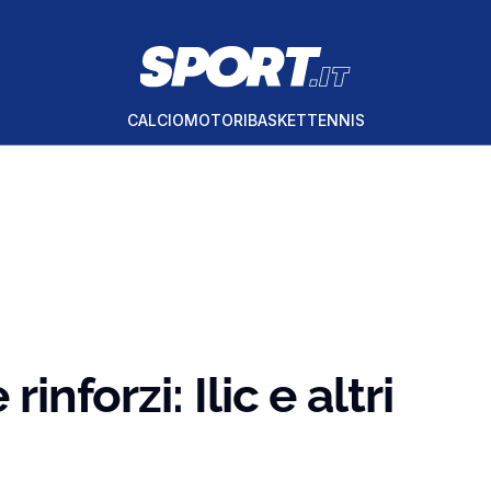
CALCIO
MOTORI
BASKET
TENNIS
inforzi: Ilic e altri