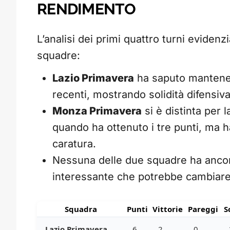
RENDIMENTO
L’analisi dei primi quattro turni eviden
squadre:
Lazio Primavera
ha saputo mantenere
recenti, mostrando solidità difensiva d
Monza Primavera
si è distinta per 
quando ha ottenuto i tre punti, ma h
caratura.
Nessuna delle due squadre ha ancor
interessante che potrebbe cambiare 
Squadra
Punti
Vittorie
Pareggi
S
Lazio Primavera
6
2
0