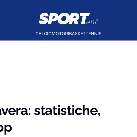
CALCIO
MOTORI
BASKET
TENNIS
era: statistiche,
op