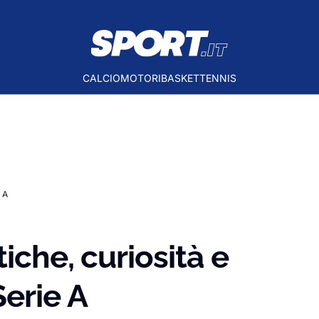
CALCIO
MOTORI
BASKET
TENNIS
 A
iche, curiosità e
erie A