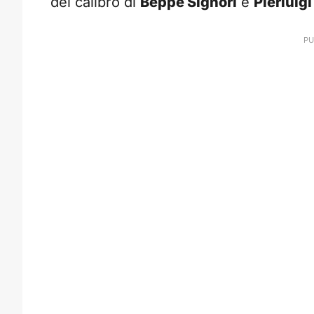
del calibro di
Beppe Signori
e
Pierluig