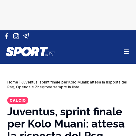
Vai al contenuto
Home
|
Juventus, sprint finale per Kolo Muani: attesa la risposta del
Psg, Openda e Zhegrova sempre in lista
CALCIO
Juventus, sprint finale
per Kolo Muani: attesa
la risposta del Psg,