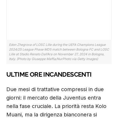
Edon Zhegrova of LOSC Lille during the UEFA Champions League
2024/25 League Phase MD5 match between Bologna FC and LOSC
Lille at Stadio Renato Dall’Ara on November 27, 2024 in Bologna,
Italy. (Photo by Giuseppe Maffia/NurPhoto via Getty Images)
ULTIME ORE INCANDESCENTI
Due mesi di trattative compressi in due
giorni: il mercato della Juventus entra
nella fase cruciale. La priorità resta Kolo
Muani, ma la dirigenza bianconera si