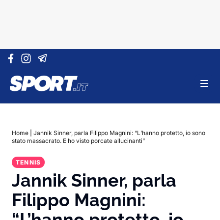
Vai al contenuto
Home
|
Jannik Sinner, parla Filippo Magnini: “L’hanno protetto, io sono
stato massacrato. E ho visto porcate allucinanti”
TENNIS
Jannik Sinner, parla
Filippo Magnini:
“L’hanno protetto, io