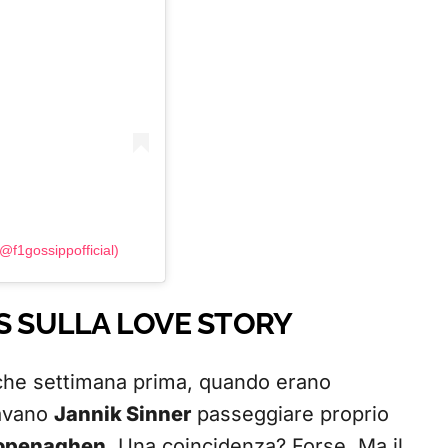
@f1gossippofficial)
S SULLA LOVE STORY
ualche settimana prima, quando erano
avano
Jannik Sinner
passeggiare proprio
openaghen
. Una coincidenza? Forse. Ma il