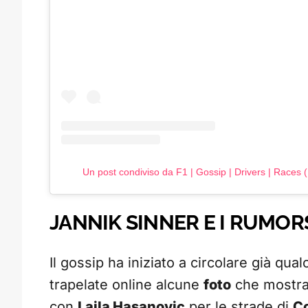
Un post condiviso da F1 | Gossip | Drivers | Races (
JANNIK SINNER E I RUMOR
Il gossip ha iniziato a circolare già q
trapelate online alcune
foto
che mostr
con
Laila Hasanovic
per le strade di
C