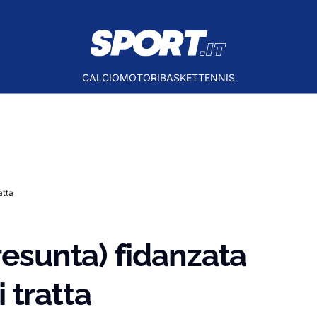
CALCIO
MOTORI
BASKET
TENNIS
atta
resunta) fidanzata
i tratta