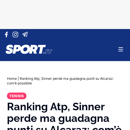
Vai al contenuto
Home
|
Ranking Atp, Sinner perde ma guadagna punti su Alcaraz:
com’è possibile
TENNIS
Ranking Atp, Sinner
perde ma guadagna
punti su Alcaraz: com’è