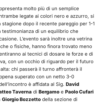
ppresenta molto più di un semplice
ntrambe legate ai colori nero e azzurro, si
a stagione dopo il recente pareggio per 1-1
 a testimonianza di un equilibrio che
asione. L’evento sarà inoltre una vetrina
niche o fisiche, hanno finora trovato meno
tiranno ai tecnici di dosare le forze e di
va, con un occhio di riguardo per il futuro
alta: chi passerà il turno affronterà il
appena superato con un netto 3-0
dell’incontro è affidata al Sig.
David
tteo Taverna
di
Bergamo
e
Paolo Cufari
à
Giorgio Bozzetto
della sezione di