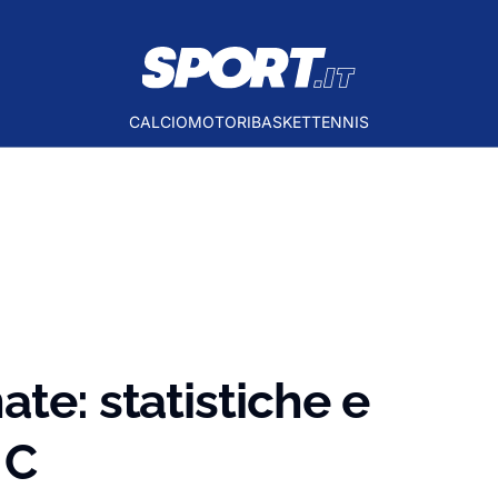
CALCIO
MOTORI
BASKET
TENNIS
te: statistiche e
 C