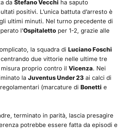
ta da
Stefano Vecchi
ha saputo
ultati positivi. L’unica battuta d’arresto è
gli ultimi minuti. Nel turno precedente di
perato l’
Ospitaletto
per 1-2, grazie alle
complicato, la squadra di
Luciano Foschi
entrando due vittorie nelle ultime tre
i misura proprio contro il
Vicenza
. Nei
iminato la
Juventus Under 23
ai calci di
i regolamentari (marcature di
Bonetti
e
dre, terminato in parità, lascia presagire
fferenza potrebbe essere fatta da episodi e