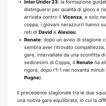
Inter Under 23
: la formazione guida
distinguersi per qualità di gioco e ris
arrivata contro il
Vicenza
, e solo ne
coppa, i giovani nerazzurri hanno su
reti di
David
e
Alexiou
.
Renate
: dopo un avvio di stagione 
sembra aver ritrovato compattezza, c
gare, intervallate da una sconfitta d
sedicesimi di Coppa, il
Renate
ha el
rigore, dopo l’1-1 nei novanta minut
Pugno
).
Il precedente stagionale tra le due squa
una nuova gara equilibrata, in cui la di