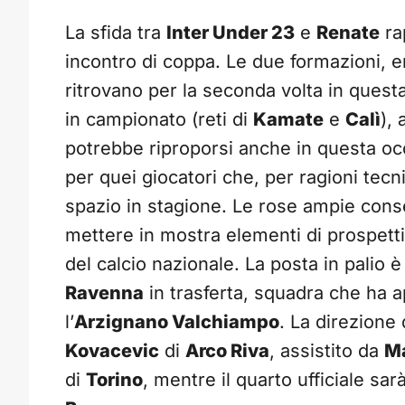
La sfida tra
Inter Under 23
e
Renate
ra
incontro di coppa. Le due formazioni, e
ritrovano per la seconda volta in quest
in campionato (reti di
Kamate
e
Calì
),
potrebbe riproporsi anche in questa occ
per quei giocatori che, per ragioni tec
spazio in stagione. Le rose ampie consen
mettere in mostra elementi di prospetti
del calcio nazionale. La posta in palio è 
Ravenna
in trasferta, squadra che ha 
l’
Arzignano Valchiampo
. La direzione 
Kovacevic
di
Arco Riva
, assistito da
Ma
di
Torino
, mentre il quarto ufficiale sar