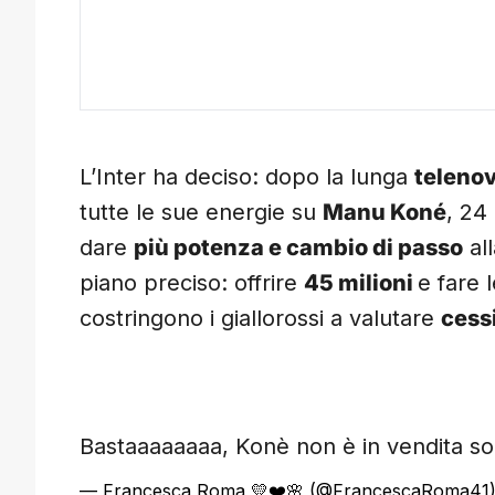
L’Inter ha deciso: dopo la lunga
teleno
tutte le sue energie su
Manu Koné
, 24
dare
più potenza e cambio di passo
al
piano preciso: offrire
45 milioni
e fare 
costringono i giallorossi a valutare
cess
Bastaaaaaaaa, Konè non è in vendita sop
— Francesca Roma 💛❤️🌸 (@FrancescaRoma41