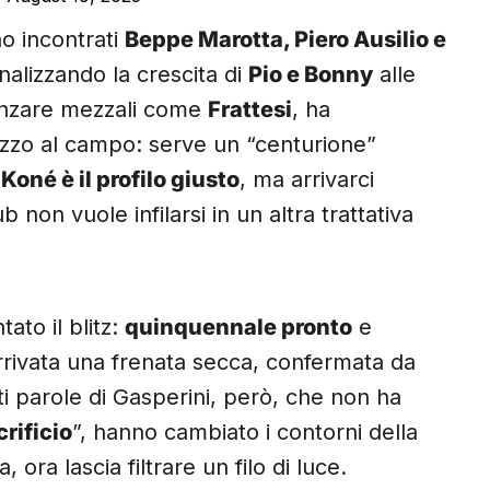
ono incontrati
Beppe Marotta, Piero Ausilio e
nalizzando la crescita di
Pio e Bonny
alle
avanzare mezzali come
Frattesi
, ha
mezzo al campo: serve un “centurione”
.
Koné è il profilo giusto
, ma arrivarci
lub non vuole infilarsi in un altra trattativa
ato il blitz:
quinquennale pronto
e
rrivata una frenata secca, confermata da
ti parole di Gasperini, però, che non ha
rificio
”, hanno cambiato i contorni della
ora lascia filtrare un filo di luce.