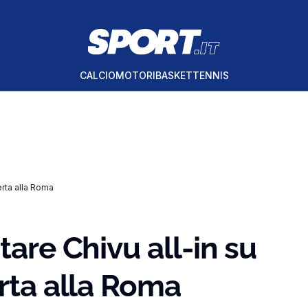
CALCIO
MOTORI
BASKET
TENNIS
erta alla Roma
tare Chivu all-in su
erta alla Roma