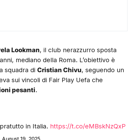
vela Lookman
, il club nerazzurro sposta
 anni, mediano della Roma. L’obiettivo è
la squadra di
Cristian Chivu
, seguendo un
leva sui vincoli di Fair Play Uefa che
ioni pesanti
.
ratutto in Italia.
https://t.co/eMBskNzQxP
)
August 19, 2025