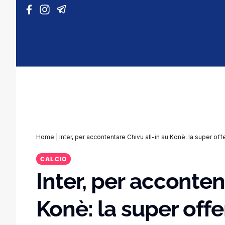
Vai al contenuto
Home
|
Inter, per accontentare Chivu all-in su Konè: la super off
CALCIO
Inter, per acconten
Konè: la super off