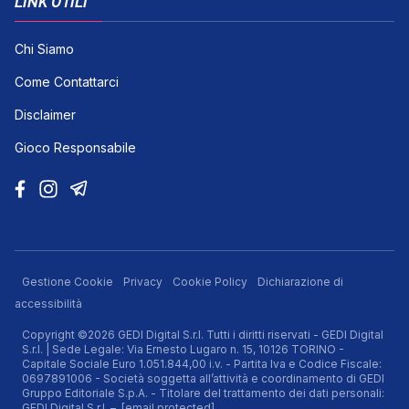
LINK UTILI
Chi Siamo
Come Contattarci
Disclaimer
Gioco Responsabile
Gestione Cookie
Privacy
Cookie Policy
Dichiarazione di
accessibilità
Copyright ©2026 GEDI Digital S.r.l. Tutti i diritti riservati - GEDI Digital
S.r.l. | Sede Legale: Via Ernesto Lugaro n. 15, 10126 TORINO -
Capitale Sociale Euro 1.051.844,00 i.v. - Partita Iva e Codice Fiscale:
0697891006 - Società soggetta all’attività e coordinamento di GEDI
Gruppo Editoriale S.p.A. - Titolare del trattamento dei dati personali:
GEDI Digital S.r.l. –
[email protected]