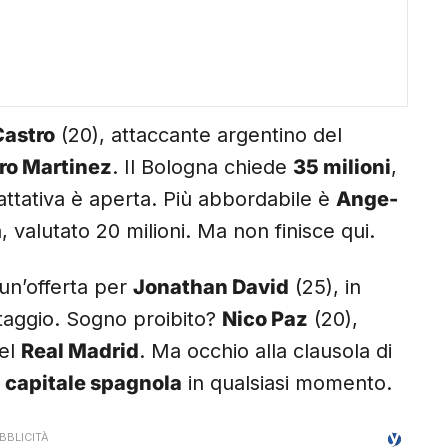
Castro
(20), attaccante argentino del
ro Martinez
. Il Bologna chiede
35 milioni
,
attativa è aperta. Più abbordabile è
Ange-
, valutato 20 milioni. Ma non finisce qui.
 un’offerta per
Jonathan David
(25), in
taggio. Sogno proibito?
Nico Paz
(20),
del
Real Madrid
. Ma occhio alla clausola di
a
capitale spagnola
in qualsiasi momento.