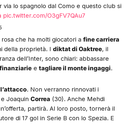
 via lo spagnolo dal Como e questo club si
a
pic.twitter.com/O3gFV7QAu7
5
rosa che ha molti giocatori a
fine carriera
i della proprietà. I
diktat di Oaktree
, il
nza dell’Inter, sono chiari: abbassare
 finanziarie
e
tagliare il monte ingaggi
.
à
l’attacco
. Non verranno rinnovati i
) e Joaquin
Correa
(30). Anche Mehdi
n’offerta, partirà. Al loro posto, tornerà il
utore di 17 gol in Serie B con lo Spezia. E