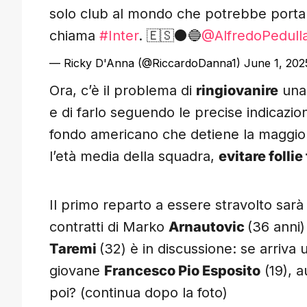
solo club al mondo che potrebbe portar
chiama
#Inter
. 🇪🇸⚫️🔵
@AlfredoPedull
— Ricky D'Anna (@RiccardoDanna1)
June 1, 202
Ora, c’è il problema di
ringiovanire
una 
e di farlo seguendo le precise indicazion
fondo americano che detiene la maggiora
l’età media della squadra,
evitare follie
Il primo reparto a essere stravolto sar
contratti di Marko
Arnautovic
(36 anni
Taremi
(32) è in discussione: se arriva u
giovane
Francesco Pio Esposito
(19), a
poi? (continua dopo la foto)