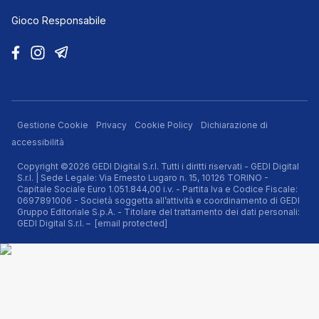
Gioco Responsabile
Gestione Cookie
Privacy
Cookie Policy
Dichiarazione di
accessibilità
Copyright ©2026 GEDI Digital S.r.l. Tutti i diritti riservati - GEDI Digital
S.r.l. | Sede Legale: Via Ernesto Lugaro n. 15, 10126 TORINO -
Capitale Sociale Euro 1.051.844,00 i.v. - Partita Iva e Codice Fiscale:
0697891006 - Società soggetta all’attività e coordinamento di GEDI
Gruppo Editoriale S.p.A. - Titolare del trattamento dei dati personali:
GEDI Digital S.r.l. –
[email protected]