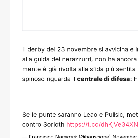
Il derby del 23 novembre si avvicina e 
alla guida dei nerazzurri, non ha ancora s
mente è già rivolta alla sfida più sentita d
spinoso riguarda il
centrale di difesa
: 
Se le punte saranno Leao e Pulisic, met
contro Sorloth
https://t.co/dhKjVe34X
— Francesco Namio⭐️⭐️ (@bauscione)
November 