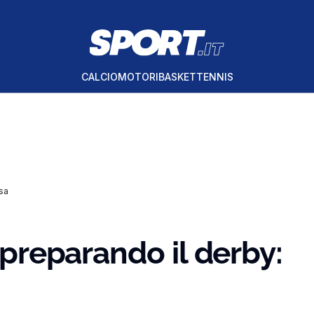
CALCIO
MOTORI
BASKET
TENNIS
esa
à preparando il derby: