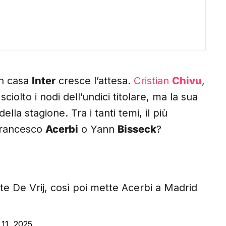
in casa
Inter
cresce l’attesa.
Cristian
Chivu
,
ciolto i nodi dell’undici titolare, ma la sua
ella stagione. Tra i tanti temi, il più
Francesco
Acerbi
o Yann
Bisseck
?
te De Vrij, così poi mette Acerbi a Madrid
N
11, 2025