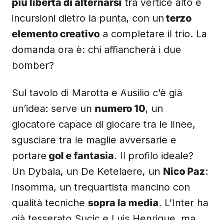
più libertà di alternarsi
tra vertice alto e
incursioni dietro la punta, con un
terzo
elemento creativo
a completare il trio. La
domanda ora è: chi affiancherà i due
bomber?
Sul tavolo di Marotta e Ausilio c’è già
un’idea: serve un
numero 10
, un
giocatore capace di giocare tra le linee,
sgusciare tra le maglie avversarie e
portare
gol e fantasia
. Il profilo ideale?
Un Dybala, un De Ketelaere, un
Nico Paz
:
insomma, un trequartista mancino con
qualità tecniche
sopra la media
. L’Inter ha
già tesserato Sucic e Luis Henrique, ma