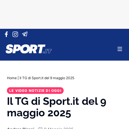
Vai al contenuto
Home
|
Il TG di Sport.it del 9 maggio 2025
LE VIDEO NOTIZIE DI OGGI
Il TG di Sport.it del 9
maggio 2025