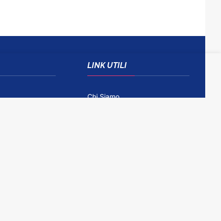
LINK UTILI
Chi Siamo
Come Contattarci
Disclaimer
Gioco Responsabile