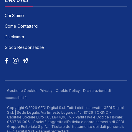
LINK UTILI
Chi Siamo
Come Contattarci
Disclaimer
Gioco Responsabile
Gestione Cookie
Privacy
Cookie Policy
Dichiarazione di
accessibilità
Copyright ©2026 GEDI Digital S.r.l. Tutti i diritti riservati - GEDI Digital
S.r.l. | Sede Legale: Via Ernesto Lugaro n. 15, 10126 TORINO -
Capitale Sociale Euro 1.051.844,00 i.v. - Partita Iva e Codice Fiscale:
0697891006 - Società soggetta all’attività e coordinamento di GEDI
Gruppo Editoriale S.p.A. - Titolare del trattamento dei dati personali:
GEDI Digital S.r.l. –
[email protected]