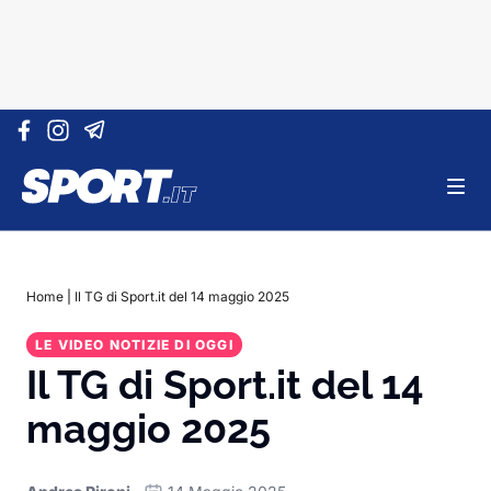
Vai al contenuto
Home
|
Il TG di Sport.it del 14 maggio 2025
LE VIDEO NOTIZIE DI OGGI
Il TG di Sport.it del 14
maggio 2025