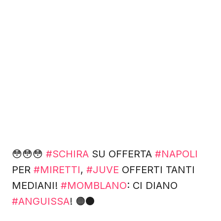
😳😳😳
#SCHIRA
SU OFFERTA
#NAPOLI
PER
#MIRETTI
,
#JUVE
OFFERTI TANTI
MEDIANI!
#MOMBLANO
: CI DIANO
#ANGUISSA
! 🟠⚫️