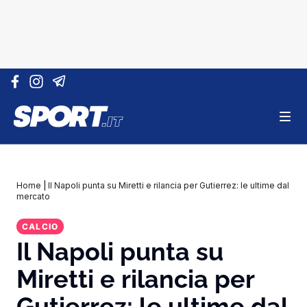
Vai al contenuto
Home
|
Il Napoli punta su Miretti e rilancia per Gutierrez: le ultime dal
mercato
CALCIO
Il Napoli punta su
Miretti e rilancia per
Gutierrez: le ultime dal