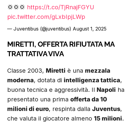
💢💢💢
https://t.co/TjRnajFGYU
pic.twitter.com/gLxbIpjLWp
— Juventibus (@juventibus)
August 1, 2025
MIRETTI, OFFERTA RIFIUTATA MA
TRATTATIVA VIVA
Classe 2003,
Miretti
è una
mezzala
moderna
, dotata di
intelligenza tattica
,
buona tecnica e aggressività. Il
Napoli
ha
presentato una prima
offerta da 10
milioni di euro
, respinta dalla
Juventus
,
che valuta il giocatore almeno
15 milioni
.