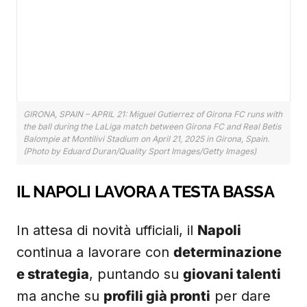
GIRONA, SPAIN – APRIL 21: Miguel Gutierrez of Girona FC runs with
the ball during the LaLiga match between Girona FC and Real Betis
Balompie at Montilivi Stadium on April 21, 2025 in Girona, Spain.
(Photo by Eduard Duran/Quality Sport Images/Getty Images)
IL NAPOLI LAVORA A TESTA BASSA
In attesa di novità ufficiali, il
Napoli
continua a lavorare con
determinazione
e strategia
, puntando su
giovani talenti
ma anche su
profili già pronti
per dare