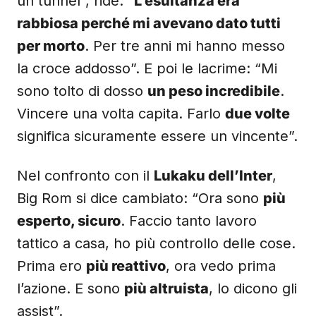
un tunnel”, ride. “
L’esultanza era
rabbiosa perché mi avevano dato tutti
per morto
. Per tre anni mi hanno messo
la croce addosso”. E poi le lacrime: “Mi
sono tolto di dosso
un peso incredibile
.
Vincere una volta capita. Farlo
due volte
significa sicuramente essere un vincente”.
Nel confronto con il
Lukaku dell’Inter
,
Big Rom si dice cambiato: “Ora sono
più
esperto, sicuro
. Faccio tanto lavoro
tattico a casa, ho più controllo delle cose.
Prima ero
più reattivo
, ora vedo prima
l’azione. E sono
più altruista
, lo dicono gli
assist”.