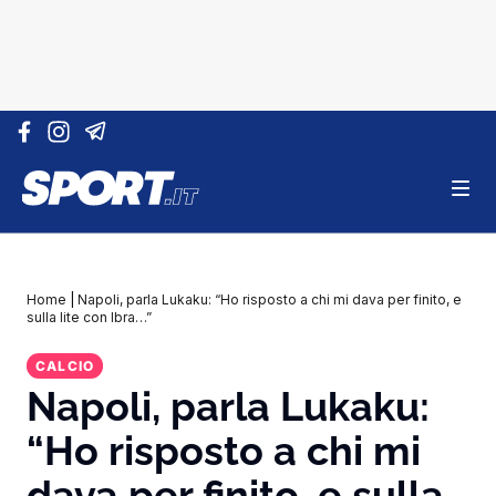
Vai al contenuto
Home
|
Napoli, parla Lukaku: “Ho risposto a chi mi dava per finito, e
sulla lite con Ibra…”
CALCIO
Napoli, parla Lukaku:
“Ho risposto a chi mi
dava per finito, e sulla