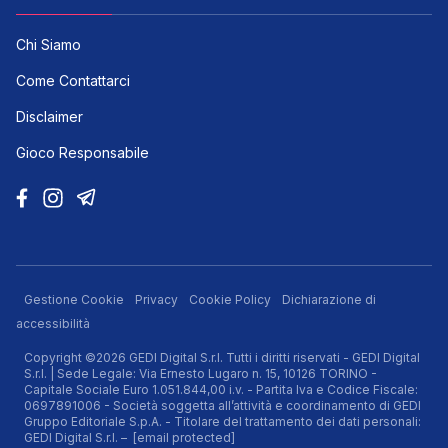
Chi Siamo
Come Contattarci
Disclaimer
Gioco Responsabile
Gestione Cookie
Privacy
Cookie Policy
Dichiarazione di
accessibilità
Copyright ©2026 GEDI Digital S.r.l. Tutti i diritti riservati - GEDI Digital
S.r.l. | Sede Legale: Via Ernesto Lugaro n. 15, 10126 TORINO -
Capitale Sociale Euro 1.051.844,00 i.v. - Partita Iva e Codice Fiscale:
0697891006 - Società soggetta all’attività e coordinamento di GEDI
Gruppo Editoriale S.p.A. - Titolare del trattamento dei dati personali:
GEDI Digital S.r.l. –
[email protected]