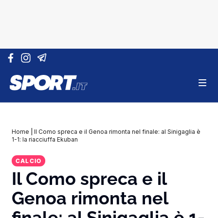
Vai al contenuto
Home
|
Il Como spreca e il Genoa rimonta nel finale: al Sinigaglia è
1-1: la riacciuffa Ekuban
CALCIO
Il Como spreca e il
Genoa rimonta nel
finale: al Sinigaglia è 1-