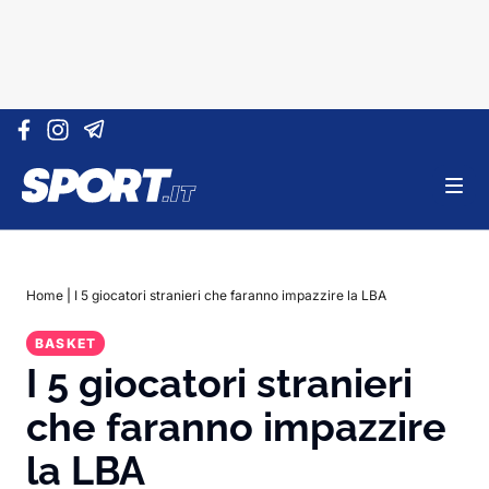
Vai al contenuto
Home
|
I 5 giocatori stranieri che faranno impazzire la LBA
BASKET
I 5 giocatori stranieri
che faranno impazzire
la LBA