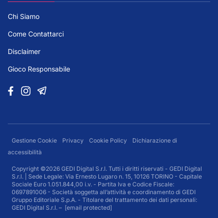
Chi Siamo
Come Contattarci
Disclaimer
Gioco Responsabile
Gestione Cookie
Privacy
Cookie Policy
Dichiarazione di
accessibilità
Copyright ©2026 GEDI Digital S.r.l. Tutti i diritti riservati - GEDI Digital
S.r.l. | Sede Legale: Via Ernesto Lugaro n. 15, 10126 TORINO - Capitale
Sociale Euro 1.051.844,00 i.v. - Partita Iva e Codice Fiscale:
0697891006 - Società soggetta all’attività e coordinamento di GEDI
Gruppo Editoriale S.p.A. - Titolare del trattamento dei dati personali:
GEDI Digital S.r.l. –
[email protected]