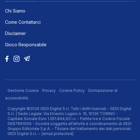
Chi Siamo
Come Contattarci
Disclaimer
Gioco Responsabile
Gestione Cookie
Privacy
Cookie Policy
Dichiarazione di
accessibilità
Copyright ©2026 GEDI Digital S.r.l. Tutti i diritti riservati - GEDI Digital
S.r.l. | Sede Legale: Via Ernesto Lugaro n. 15, 10126 TORINO -
Capitale Sociale Euro 1.051.844,00 i.v. - Partita Iva e Codice Fiscale:
0697891006 - Società soggetta all’attività e coordinamento di GEDI
Gruppo Editoriale S.p.A. - Titolare del trattamento dei dati personali:
GEDI Digital S.r.l. –
[email protected]