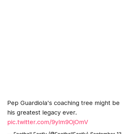
Pep Guardiola's coaching tree might be
his greatest legacy ever.
pic.twitter.com/9ylm9OjOmV