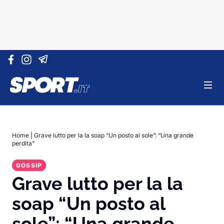
Vai al contenuto
Home
|
Grave lutto per la la soap “Un posto al sole”: “Una grande
perdita”
GOSSIP
Grave lutto per la la
soap “Un posto al
sole”: “Una grande