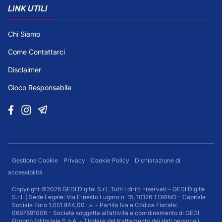
LINK UTILI
Chi Siamo
Come Contattarci
Disclaimer
Gioco Responsabile
Gestione Cookie
Privacy
Cookie Policy
Dichiarazione di
accessibilità
Copyright ©2026 GEDI Digital S.r.l. Tutti i diritti riservati - GEDI Digital
S.r.l. | Sede Legale: Via Ernesto Lugaro n. 15, 10126 TORINO - Capitale
Sociale Euro 1.051.844,00 i.v. - Partita Iva e Codice Fiscale:
0697891006 - Società soggetta all’attività e coordinamento di GEDI
Gruppo Editoriale S.p.A. - Titolare del trattamento dei dati personali: