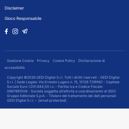
Disclaimer
Gioco Responsabile
Gestione Cookie
Privacy
Cookie Policy
Dichiarazione di
accessibilità
Copyright ©2026 GEDI Digital S.r.l. Tutti i diritti riservati - GEDI Digital
S.r.l. | Sede Legale: Via Ernesto Lugaro n. 15, 10126 TORINO - Capitale
Sociale Euro 1.051.844,00 i.v. - Partita Iva e Codice Fiscale:
0697891006 - Società soggetta all’attività e coordinamento di GEDI
Gruppo Editoriale S.p.A. - Titolare del trattamento dei dati personali:
GEDI Digital S.r.l. –
[email protected]