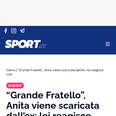
Vai al contenuto
Home
|
“Grande Fratello”, Anita viene scaricata dall’ex: lei reagisce
così
GOSSIP
“Grande Fratello”,
Anita viene scaricata
dall’ex: lei reagisce