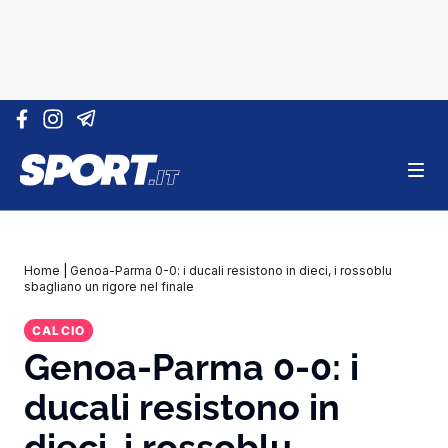
Vai al contenuto
Home
|
Genoa-Parma 0-0: i ducali resistono in dieci, i rossoblu
sbagliano un rigore nel finale
CALCIO
Genoa-Parma 0-0: i
ducali resistono in
dieci, i rossoblu