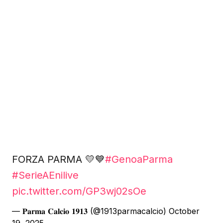
FORZA PARMA 💛💙
#GenoaParma
#SerieAEnilive
pic.twitter.com/GP3wj02sOe
— 𝐏𝐚𝐫𝐦𝐚 𝐂𝐚𝐥𝐜𝐢𝐨 𝟏𝟗𝟏𝟑 (@1913parmacalcio)
October