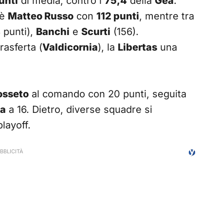
unti
di media, contro i
75,4
della
Gea
.
è
Matteo Russo
con
112 punti
, mentre tra
 punti),
Banchi
e
Scurti
(156).
rasferta (
Valdicornia
), la
Libertas
una
osseto
al comando con 20 punti, seguita
ia
a 16. Dietro, diverse squadre si
layoff.