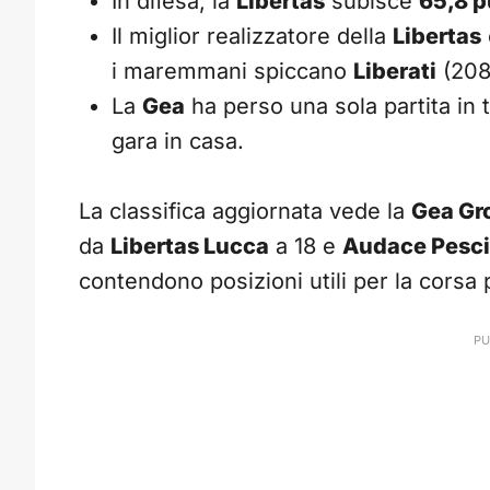
In difesa, la
Libertas
subisce
65,8 p
Il miglior realizzatore della
Libertas
i maremmani spiccano
Liberati
(208
La
Gea
ha perso una sola partita in t
gara in casa.
La classifica aggiornata vede la
Gea Gr
da
Libertas Lucca
a 18 e
Audace Pesc
contendono posizioni utili per la corsa p