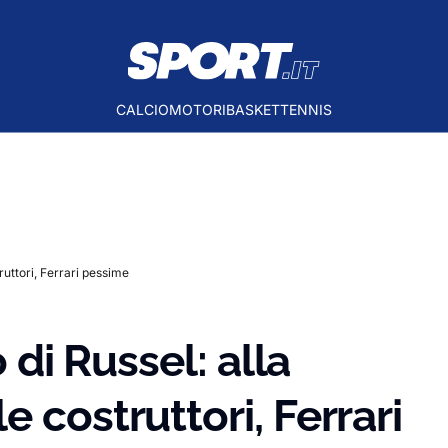
CALCIO
MOTORI
BASKET
TENNIS
truttori, Ferrari pessime
o di Russel: alla
 costruttori, Ferrari