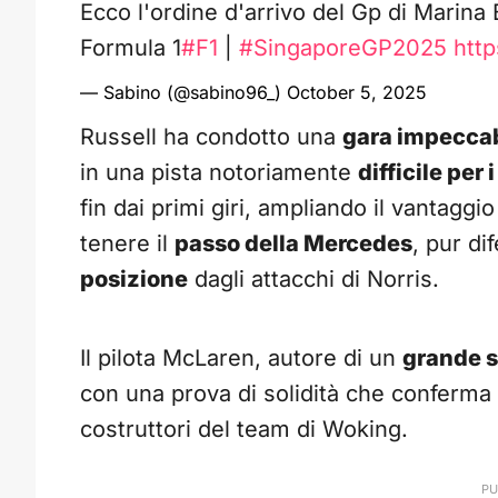
Ecco l'ordine d'arrivo del Gp di Marina
Formula 1
#F1
|
#SingaporeGP2025
htt
— Sabino (@sabino96_)
October 5, 2025
Russell ha condotto una
gara impeccab
in una pista notoriamente
difficile per 
fin dai primi giri, ampliando il vantagg
tenere il
passo della Mercedes
, pur d
posizione
dagli attacchi di Norris.
Il pilota McLaren, autore di un
grande s
con una prova di solidità che conferma 
costruttori del team di Woking.