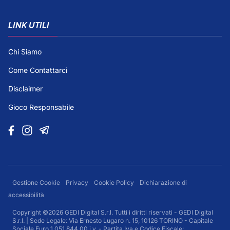
LINK UTILI
Chi Siamo
Come Contattarci
Disclaimer
Gioco Responsabile
Gestione Cookie
Privacy
Cookie Policy
Dichiarazione di
accessibilità
Copyright ©2026 GEDI Digital S.r.l. Tutti i diritti riservati - GEDI Digital
S.r.l. | Sede Legale: Via Ernesto Lugaro n. 15, 10126 TORINO - Capitale
Sociale Euro 1.051.844,00 i.v. - Partita Iva e Codice Fiscale: