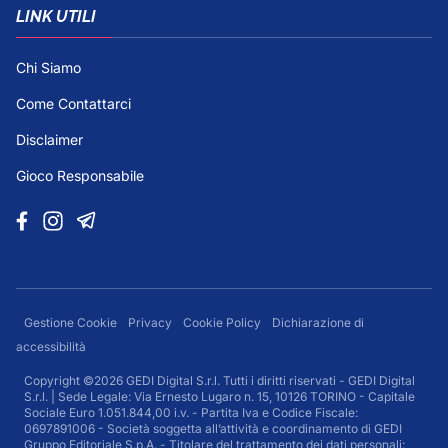
LINK UTILI
Chi Siamo
Come Contattarci
Disclaimer
Gioco Responsabile
Gestione Cookie
Privacy
Cookie Policy
Dichiarazione di
accessibilità
Copyright ©2026 GEDI Digital S.r.l. Tutti i diritti riservati - GEDI Digital
S.r.l. | Sede Legale: Via Ernesto Lugaro n. 15, 10126 TORINO - Capitale
Sociale Euro 1.051.844,00 i.v. - Partita Iva e Codice Fiscale:
0697891006 - Società soggetta all’attività e coordinamento di GEDI
Gruppo Editoriale S.p.A. - Titolare del trattamento dei dati personali: