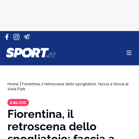
Vai al contenuto
Home
|
Fiorentina, il retroscena dello spogliatoio: faccia a faccia al
Viola Park
CALCIO
Fiorentina, il
retroscena dello
spogliatoio: faccia a