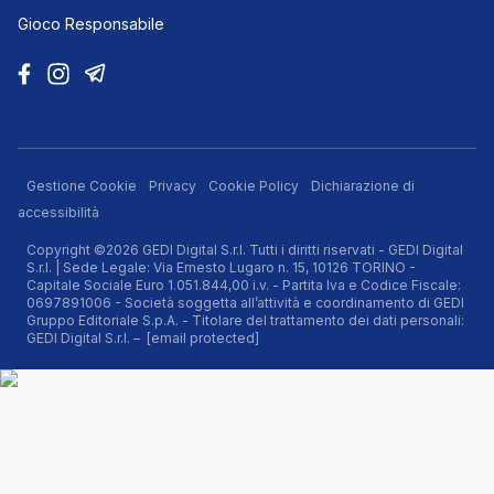
Gioco Responsabile
Gestione Cookie
Privacy
Cookie Policy
Dichiarazione di
accessibilità
Copyright ©2026 GEDI Digital S.r.l. Tutti i diritti riservati - GEDI Digital
S.r.l. | Sede Legale: Via Ernesto Lugaro n. 15, 10126 TORINO -
Capitale Sociale Euro 1.051.844,00 i.v. - Partita Iva e Codice Fiscale:
0697891006 - Società soggetta all’attività e coordinamento di GEDI
Gruppo Editoriale S.p.A. - Titolare del trattamento dei dati personali:
GEDI Digital S.r.l. –
[email protected]