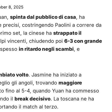
ober 8, 2025
Yuan,
spinta dal pubblico di casa
, ha
 e precisi, costringendo Paolini a correre da
 primo set, la cinese ha
strappato il
lpi vincenti, chiudendo poi
6-3 con grande
, spesso
in ritardo negli scambi
, e
biato volto
. Jasmine ha iniziato a
eglio gli angoli, trovando
maggiore
rato fino al 5-4, quando Yuan ha commesso
ndo il
break decisivo
. La toscana ne ha
rtando il match al terzo.