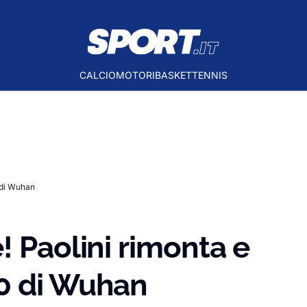
CALCIO
MOTORI
BASKET
TENNIS
 di Wuhan
! Paolini rimonta e
0 di Wuhan