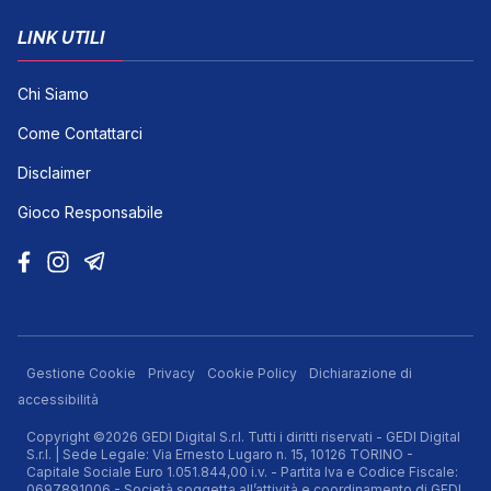
LINK UTILI
Chi Siamo
Come Contattarci
Disclaimer
Gioco Responsabile
Gestione Cookie
Privacy
Cookie Policy
Dichiarazione di
accessibilità
Copyright ©2026 GEDI Digital S.r.l. Tutti i diritti riservati - GEDI Digital
S.r.l. | Sede Legale: Via Ernesto Lugaro n. 15, 10126 TORINO -
Capitale Sociale Euro 1.051.844,00 i.v. - Partita Iva e Codice Fiscale:
0697891006 - Società soggetta all’attività e coordinamento di GEDI