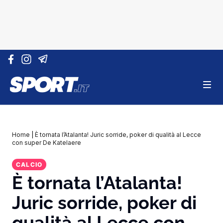
Vai al contenuto
Home
|
È tornata l’Atalanta! Juric sorride, poker di qualità al Lecce
con super De Katelaere
CALCIO
È tornata l’Atalanta!
Juric sorride, poker di
qualità al Lecce con