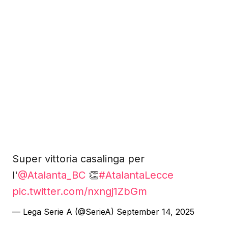
Super vittoria casalinga per
l'
@Atalanta_BC
👏
#AtalantaLecce
pic.twitter.com/nxngj1ZbGm
— Lega Serie A (@SerieA)
September 14, 2025