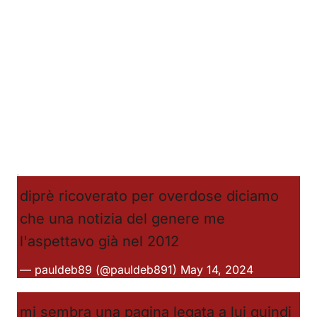
diprè ricoverato per overdose diciamo
che una notizia del genere me
l'aspettavo già nel 2012
— pauldeb89 (@pauldeb891)
May 14, 2024
mi sembra una pagina legata a lui quindi