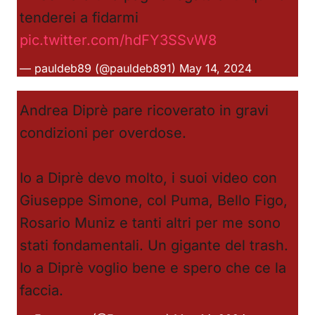
tenderei a fidarmi
pic.twitter.com/hdFY3SSvW8
— pauldeb89 (@pauldeb891)
May 14, 2024
Andrea Diprè pare ricoverato in gravi
condizioni per overdose.
Io a Diprè devo molto, i suoi video con
Giuseppe Simone, col Puma, Bello Figo,
Rosario Muniz e tanti altri per me sono
stati fondamentali. Un gigante del trash.
Io a Diprè voglio bene e spero che ce la
faccia.