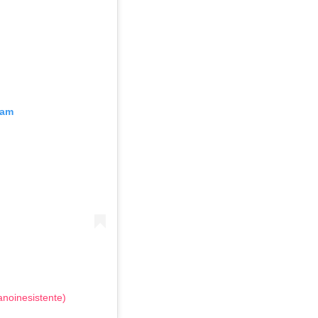
ram
noinesistente)