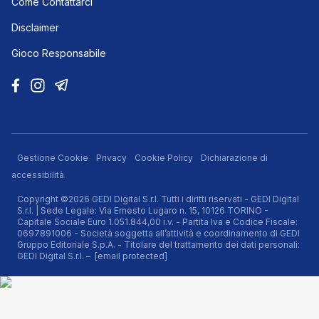
Come Contattarci
Disclaimer
Gioco Responsabile
Gestione Cookie
Privacy
Cookie Policy
Dichiarazione di
accessibilità
Copyright ©2026 GEDI Digital S.r.l. Tutti i diritti riservati - GEDI Digital
S.r.l. | Sede Legale: Via Ernesto Lugaro n. 15, 10126 TORINO -
Capitale Sociale Euro 1.051.844,00 i.v. - Partita Iva e Codice Fiscale:
0697891006 - Società soggetta all’attività e coordinamento di GEDI
Gruppo Editoriale S.p.A. - Titolare del trattamento dei dati personali:
GEDI Digital S.r.l. –
[email protected]