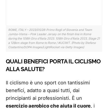
ROME, ITALY – 2023/05/28: Primo Rogli of Slovenia and Team
Jumbo-Visma – Pink Leader Jersey on the finish line in Rome
during the 106th Giro d’Italia 2023. 106th Giro d’Italia 2023, Stage 21
a 126km stage from Rome to Rome / #UCIWT. (Photo by Stefano
Costantino/SOPA Images/LightRocket via Getty Images)
QUALI BENEFICI PORTA IL CICLISMO
ALLA SALUTE?
Il ciclismo è uno sport con tantissimi
benefici, adatto a quasi tutti, dai
principianti ai professionisti. È un
esercizio aerobico che aiuta il cuore
, i