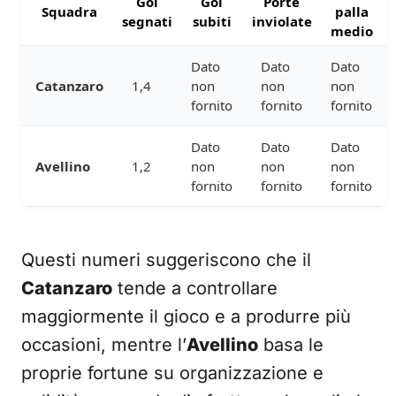
Gol
Gol
Porte
Squadra
palla
segnati
subiti
inviolate
medio
Dato
Dato
Dato
Catanzaro
1,4
non
non
non
fornito
fornito
fornito
Dato
Dato
Dato
Avellino
1,2
non
non
non
fornito
fornito
fornito
Questi numeri suggeriscono che il
Catanzaro
tende a controllare
maggiormente il gioco e a produrre più
occasioni, mentre l’
Avellino
basa le
proprie fortune su organizzazione e