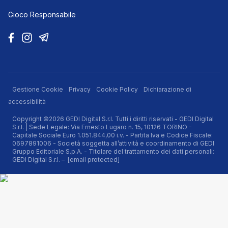
Gioco Responsabile
Gestione Cookie
Privacy
Cookie Policy
Dichiarazione di
accessibilità
Copyright ©2026 GEDI Digital S.r.l. Tutti i diritti riservati - GEDI Digital
S.r.l. | Sede Legale: Via Ernesto Lugaro n. 15, 10126 TORINO -
Capitale Sociale Euro 1.051.844,00 i.v. - Partita Iva e Codice Fiscale:
0697891006 - Società soggetta all’attività e coordinamento di GEDI
Gruppo Editoriale S.p.A. - Titolare del trattamento dei dati personali:
GEDI Digital S.r.l. –
[email protected]