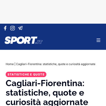
Vai al contenuto
Home
|
Cagliari-Fiorentina: statistiche, quote e curiosità aggiornate
STATISTICHE E QUOTE
Cagliari-Fiorentina:
statistiche, quote e
curiosità aggiornate