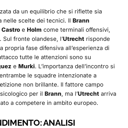
zata da un equilibrio che si riflette sia
a nelle scelte dei tecnici. Il
Brann
u
Castro
e
Holm
come terminali offensivi,
. Sul fronte olandese, l’
Utrecht
risponde
 propria fase difensiva all’esperienza di
attacco tutte le attenzioni sono su
guez
e
Murki
. L’importanza dell’incontro si
n entrambe le squadre intenzionate a
etizione non brillante. Il fattore campo
icologico per il
Brann
, ma l’
Utrecht
arriva
tuato a competere in ambito europeo.
NDIMENTO: ANALISI