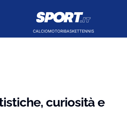
CALCIO
MOTORI
BASKET
TENNIS
istiche, curiosità e