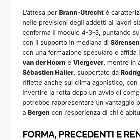
L’attesa per
Brann-Utrecht
è caratteriz
nelle previsioni degli addetti ai lavori si
conferma il modulo 4-3-3, puntando s
con il supporto in mediana di
Sörensen
con una formazione speculare e affida la
van der Hoorn
e
Viergever
, mentre in 
Sébastien Haller
, supportato da
Rodrí
riflette anche sul clima agonistico, co
invertire la rotta dopo un avvio di comp
potrebbe rappresentare un vantaggio ps
a
Bergen
con l’esperienza di chi è abi
FORMA, PRECEDENTI E RE