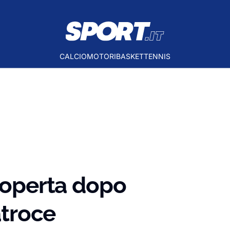
CALCIO
MOTORI
BASKET
TENNIS
scoperta dopo
atroce