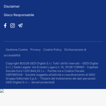
Disclaimer
Gioco Responsabile
Gestione Cookie
Privacy
Cookie Policy
Dichiarazione di
accessibilità
Copyright ©2026 GEDI Digital S.r.l. Tutti i diritti riservati - GEDI Digital
S.r.l. | Sede Legale: Via Ernesto Lugaro n. 15, 10126 TORINO - Capitale
Sociale Euro 1.051.844,00 i.v. - Partita Iva e Codice Fiscale:
0697891006 - Società soggetta all’attività e coordinamento di GEDI
Gruppo Editoriale S.p.A. - Titolare del trattamento dei dati personali:
GEDI Digital S.r.l. –
[email protected]