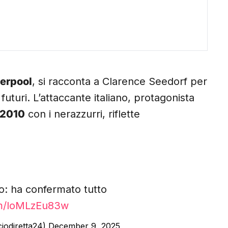
verpool
, si racconta a Clarence Seedorf per
futuri. L’attaccante italiano, protagonista
 2010
con i nerazzurri, riflette
cco: ha confermato tutto
om/loMLzEu83w
ciodiretta24)
December 9, 2025