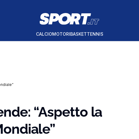
CALCIO
MOTORI
BASKET
TENNIS
ondiale”
rende: “Aspetto la
 Mondiale”