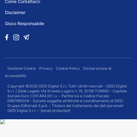
Come Contattarci
Disclaimer
Gioco Responsabile
Gestione Cookie
Privacy
Cookie Policy
Dichiarazione di
accessibilità
Copyright ©2026 GEDI Digital S.r.l. Tutti i diritti riservati - GEDI Digital
S.r.l. | Sede Legale: Via Ernesto Lugaro n. 15, 10126 TORINO - Capitale
Sociale Euro 1.051.844,00 i.v. - Partita Iva e Codice Fiscale:
0697891006 - Società soggetta all’attività e coordinamento di GEDI
Gruppo Editoriale S.p.A. - Titolare del trattamento dei dati personali:
GEDI Digital S.r.l. –
[email protected]