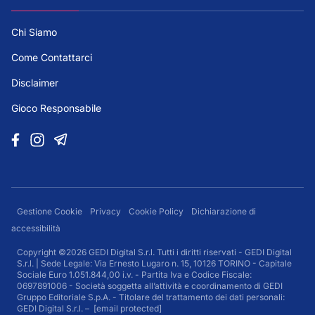
Chi Siamo
Come Contattarci
Disclaimer
Gioco Responsabile
Gestione Cookie
Privacy
Cookie Policy
Dichiarazione di
accessibilità
Copyright ©2026 GEDI Digital S.r.l. Tutti i diritti riservati - GEDI Digital
S.r.l. | Sede Legale: Via Ernesto Lugaro n. 15, 10126 TORINO - Capitale
Sociale Euro 1.051.844,00 i.v. - Partita Iva e Codice Fiscale:
0697891006 - Società soggetta all’attività e coordinamento di GEDI
Gruppo Editoriale S.p.A. - Titolare del trattamento dei dati personali:
GEDI Digital S.r.l. –
[email protected]