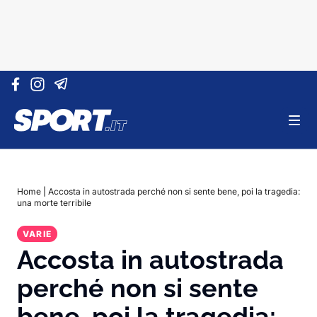
Vai al contenuto
Home
|
Accosta in autostrada perché non si sente bene, poi la tragedia:
una morte terribile
VARIE
Accosta in autostrada
perché non si sente
bene, poi la tragedia: