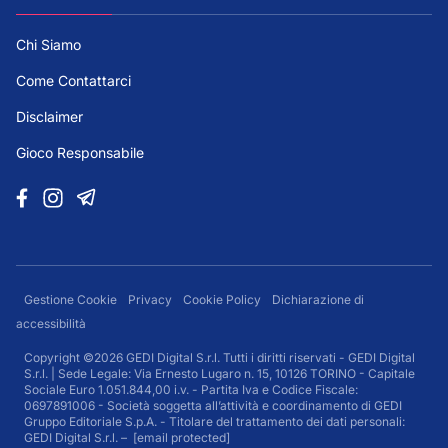
Chi Siamo
Come Contattarci
Disclaimer
Gioco Responsabile
Gestione Cookie
Privacy
Cookie Policy
Dichiarazione di
accessibilità
Copyright ©2026 GEDI Digital S.r.l. Tutti i diritti riservati - GEDI Digital
S.r.l. | Sede Legale: Via Ernesto Lugaro n. 15, 10126 TORINO - Capitale
Sociale Euro 1.051.844,00 i.v. - Partita Iva e Codice Fiscale:
0697891006 - Società soggetta all’attività e coordinamento di GEDI
Gruppo Editoriale S.p.A. - Titolare del trattamento dei dati personali:
GEDI Digital S.r.l. –
[email protected]