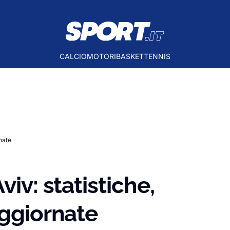
CALCIO
MOTORI
BASKET
TENNIS
rnate
iv: statistiche,
aggiornate